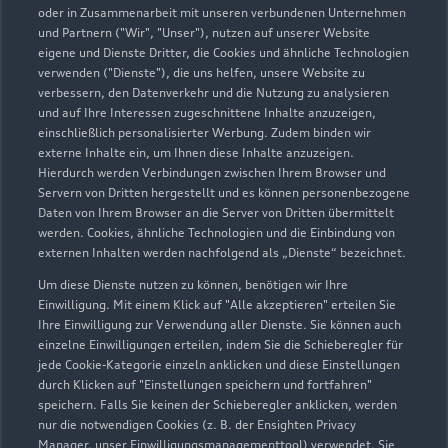
oder in Zusammenarbeit mit unseren verbundenen Unternehmen
und Partnern ("Wir", "Unser"), nutzen auf unserer Website
Kontaktdaten herunterladen
eigene und Dienste Dritter, die Cookies und ähnliche Technologien
verwenden ("Dienste"), die uns helfen, unsere Website zu
verbessern, den Datenverkehr und die Nutzung zu analysieren
und auf Ihre Interessen zugeschnittene Inhalte anzuzeigen,
Öffnungszeiten
einschließlich personalisierter Werbung. Zudem binden wir
externe Inhalte ein, um Ihnen diese Inhalte anzuzeigen.
Hierdurch werden Verbindungen zwischen Ihrem Browser und
Servern von Dritten hergestellt und es können personenbezogene
Service
Daten von Ihrem Browser an die Server von Dritten übermittelt
Geschlossen
,
öffnet am
Montag 07:00
werden. Cookies, ähnliche Technologien und die Einbindung von
externen Inhalten werden nachfolgend als „Dienste“ bezeichnet.
Um diese Dienste nutzen zu können, benötigen wir Ihre
Teile- & Zubehörverkauf
Einwilligung. Mit einem Klick auf "Alle akzeptieren" erteilen Sie
Geschlossen
,
öffnet am
Montag 07:30
Ihre Einwilligung zur Verwendung aller Dienste. Sie können auch
einzelne Einwilligungen erteilen, indem Sie die Schieberegler für
jede Cookie-Kategorie einzeln anklicken und diese Einstellungen
durch Klicken auf "Einstellungen speichern und fortfahren"
speichern. Falls Sie keinen der Schieberegler anklicken, werden
Zurück nach oben
nur die notwendigen Cookies (z. B. der Ensighten Privacy
Manager, unser Einwilligungsmanagementtool) verwendet. Sie