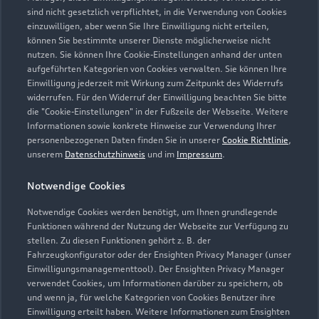
Modelle
sind nicht gesetzlich verpflichtet, in die Verwendung von Cookies
einzuwilligen, aber wenn Sie Ihre Einwilligung nicht erteilen,
können Sie bestimmte unserer Dienste möglicherweise nicht
Kaufen & leasen
nutzen. Sie können Ihre Cookie-Einstellungen anhand der unten
Alle Modelle
aufgeführten Kategorien von Cookies verwalten. Sie können Ihre
Einwilligung jederzeit mit Wirkung zum Zeitpunkt des Widerrufs
Modelle vergleichen
Service & Zubehör
widerrufen. Für den Widerruf der Einwilligung beachten Sie bitte
Neuwagensuche
die "Cookie-Einstellungen" in der Fußzeile der Webseite. Weitere
Elektromodelle
Informationen sowie konkrete Hinweise zur Verwendung Ihrer
Gebrauchtwagensuche
Support
Saisonale Angebote
personenbezogenen Daten finden Sie in unserer
Cookie Richtlinie
,
Plug-in-Hybride
unserem
Datenschutzhinweis
und im
Impressum
.
Gebrauchtwagen
Audi Services
Über Audi
Kundenservice
Finanzierung
Notwendige Cookies
Garantie
Händlersuche
Notwendige Cookies werden benötigt, um Ihnen grundlegende
Aktionen & Angebote
Unternehmen
Audi digital services
Funktionen während der Nutzung der Webseite zur Verfügung zu
Audi Code
stellen. Zu diesen Funktionen gehört z. B. der
Geschäftskunden
Karriere
myAudi
Fahrzeugkonfigurator oder der Ensighten Privacy Manager (unser
Häufige Fragen (FAQ)
Einwilligungsmanagementtool). Der Ensighten Privacy Manager
Investor Relations
verwendet Cookies, um Informationen darüber zu speichern, ob
© 2026 AUDI AG. Alle Rechte vorbehalten
Audi Online Beratung
und wenn ja, für welche Kategorien von Cookies Benutzer ihre
Presse & Media Center
Einwilligung erteilt haben. Weitere Informationen zum Ensighten