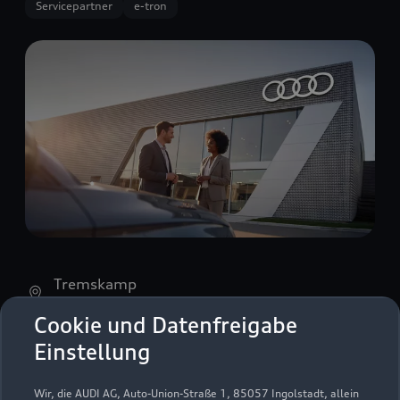
Servicepartner
e-tron
Tremskamp
23611 Bad Schwartau
Cookie und Datenfreigabe
Einstellung
0451 289930
info.bad-schwartau@auto-senger.de
Wir, die AUDI AG, Auto-Union-Straße 1, 85057 Ingolstadt, allein