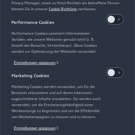
Impressum
Rechtliches
Hinweisgebersystem
Online-Terminvereinbarung
Privacy Manager, sowie zu Ihren Rechten als betroffene Person
Datenschutz
Datenschutzinformation
Cookie-Einstellungen
können Sie in unserer
Cookie Richtlinie
nachlesen.
Servicekontakt
Cookie-Richtlinie
Barrierefreiheit
Audi erleben
Performance Cookies
Digital Services Act
EU Data Act
Bordbuch & Bedienungsanleitungen
Newsletter
Performance Cookies sammeln Informationen
Verträge kündigen
darüber, wie unsere Webseite genutzt wird (z. B.
Anzahl der Besuche, Verweildauer). Diese Cookies
1
Die direkten und indirekten Tochtergesellschaften der
werden zur Optimierung der Webseite verwendet.
Volkswagen Financial Services AG erbringen unter dem
Einstellungen anpassen
gemeinsamen Kennzeichen „Volkswagen Financial Services“
verschiedene Leistungen. Es handelt sich hierbei um
Marketing Cookies
Bankleistungen (durch Volkswagen Bank GmbH),
Leasingleistungen (durch Volkswagen Leasing GmbH),
Marketing Cookies werden verwendet, um für die
Versicherungsleistungen (durch Volkswagen Versicherung AG,
Benutzer relevantere und auf deren Interessen
zugeschnittene Inhalte anzubieten. Sie werden auch
Volkswagen Autoversicherung AG) sowie Mobilitätsleistungen
verwendet, um die Erscheinungshäufigkeit einer
(u. a. durch Volkswagen Leasing GmbH). Zusätzlich werden
Werbeanzeige zu begrenzen und um die Effektivität
Versicherungsprodukte anderer Anbieter vermittelt.
von Werbekampagnen zu messen und zu steuern.
2
Das Autohaus ist zertifiziert von der Audi Leasing,
Einstellungen anpassen
Zweigniederlassung der Volkswagen Leasing GmbH. Die